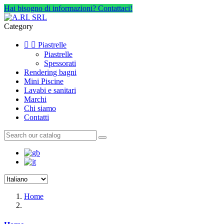
Hai bisogno di informazioni? Contattaci!
Category


Piastrelle
Piastrelle
Spessorati
Rendering bagni
Mini Piscine
Lavabi e sanitari
Marchi
Chi siamo
Contatti
Home