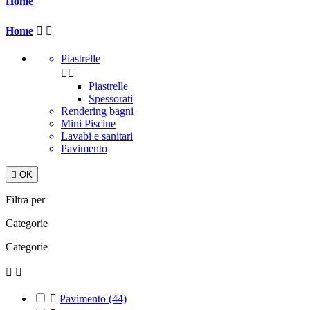
Home
Home


Piastrelle


Piastrelle
Spessorati
Rendering bagni
Mini Piscine
Lavabi e sanitari
Pavimento

OK
Filtra per
Categorie
Categorie



Pavimento
(44)