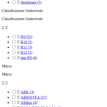

Strutturata
(5)
Classificazione Antiscivolo
Classificazione Antiscivolo



R9
(55)

R10
(2)

R11
(3)

R12
(2)

min R9
(6)
Marca
Marca



ABK
(3)

ARIOSTEA
(27)

Alfalux
(4)