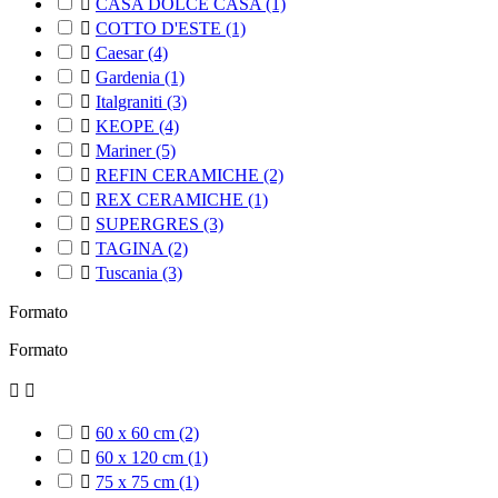

CASA DOLCE CASA
(1)

COTTO D'ESTE
(1)

Caesar
(4)

Gardenia
(1)

Italgraniti
(3)

KEOPE
(4)

Mariner
(5)

REFIN CERAMICHE
(2)

REX CERAMICHE
(1)

SUPERGRES
(3)

TAGINA
(2)

Tuscania
(3)
Formato
Formato



60 x 60 cm
(2)

60 x 120 cm
(1)

75 x 75 cm
(1)