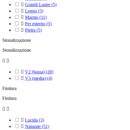

Grandi Lastre
(5)

Legno
(5)

Marmo
(11)

Per esterno
(5)

Pietra
(5)
Stonalizzazione
Stonalizzazione



V2 (bassa)
(20)

V3 (media)
(4)
Finitura
Finitura



Lucida
(3)

Naturale
(51)