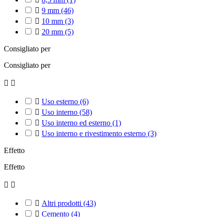

9 mm
(46)

10 mm
(3)

20 mm
(5)
Consigliato per
Consigliato per



Uso esterno
(6)

Uso interno
(58)

Uso interno ed esterno
(1)

Uso interno e rivestimento esterno
(3)
Effetto
Effetto



Altri prodotti
(43)

Cemento
(4)