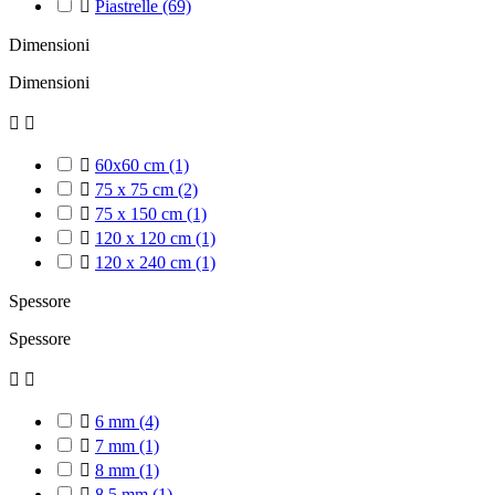

Piastrelle
(69)
Dimensioni
Dimensioni



60x60 cm
(1)

75 x 75 cm
(2)

75 x 150 cm
(1)

120 x 120 cm
(1)

120 x 240 cm
(1)
Spessore
Spessore



6 mm
(4)

7 mm
(1)

8 mm
(1)

8,5 mm
(1)