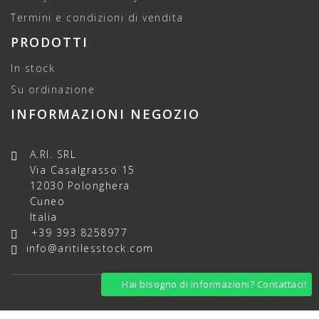
Termini e condizioni di vendita
PRODOTTI
In stock
Su ordinazione
INFORMAZIONI NEGOZIO
A.RI. SRL
Via Casalgrasso 15
12030 Polonghera
Cuneo
Italia
+39 393 8258977
info@aritilesstock.com
Hai bisogno di informazioni? Contattaci!
© 2026 - Ecommerce site by Micheletti snc